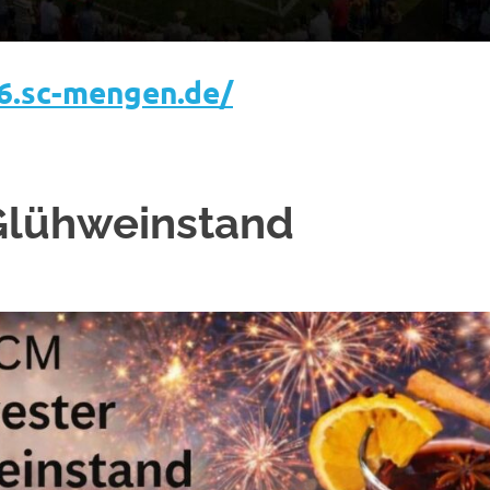
6.sc-mengen.de/
 Glühweinstand
ESTERER