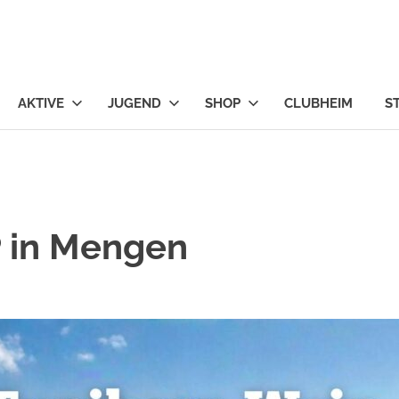
ngen
AKTIVE
JUGEND
SHOP
CLUBHEIM
S
 in Mengen
TERER