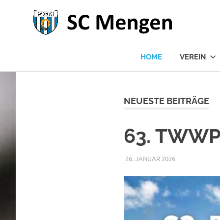
SC
1954
Me
HOME
VEREIN
Zum
Inhalt
springen
NEUESTE BEITRÄGE
63. TWWP
26. JANUAR 2026
RAPHAEL RIES
ALLGEMEIN