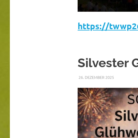
https://twwp2
Silvester
26. DEZEMBER 2025
RAPHAEL RI
ALLGEMEIN