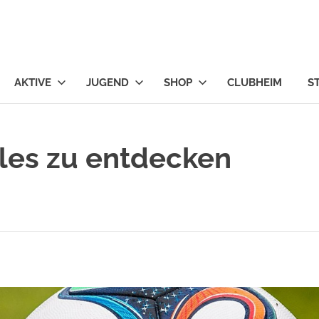
ngen
AKTIVE
JUGEND
SHOP
CLUBHEIM
S
eles zu entdecken
RER