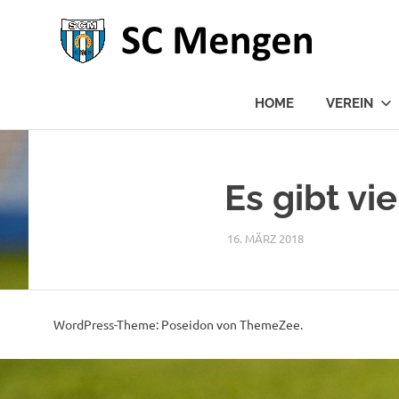
SC
1954
Me
HOME
VEREIN
Zum
Inhalt
springen
Es gibt vi
16. MÄRZ 2018
RAPHAEL RIESTE
SLIDER
WordPress-Theme: Poseidon von ThemeZee.