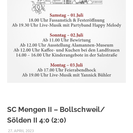
SC Mengen II – Bollschweil/
Sölden II 4:0 (2:0)
27. APRIL 2023
RAPHAEL RIESTERER
ALLGEMEIN