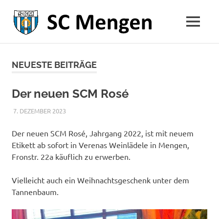
SC
MENÜ
1954
Menge
Zum
Inhalt
NEUESTE BEITRÄGE
springen
Der neuen SCM Rosé
7. DEZEMBER 2023
RAPHAEL RIESTERER
ALLGEMEIN
Der neuen SCM Rosé, Jahrgang 2022, ist mit neuem
Etikett ab sofort in Verenas Weinlädele in Mengen,
Fronstr. 22a käuflich zu erwerben.
Vielleicht auch ein Weihnachtsgeschenk unter dem
Tannenbaum.