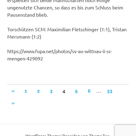
ungenutzte Chancen, so dass es bis zum Schluss beim
Pausenstand blieb.
Torschützen SCM: Maximilian Fletschinger (1:1), Tristan
Mersmann (1:2)
https://www.fupa.net/photos/sv-au-wittnau-ii-sc-
mengen-429092
Seitennummerierung
…
VORHERIGE
«
1
2
3
4
5
6
33
BEITRÄGE
der
NÄCHSTE
»
BEITRÄGE
Beiträge
WordPress-Theme: Poseidon von ThemeZee.