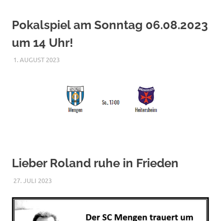
Pokalspiel am Sonntag 06.08.2023
um 14 Uhr!
1. AUGUST 2023
RAPHAEL RIESTERER
ALLGEMEIN
Lieber Roland ruhe in Frieden
27. JULI 2023
RAPHAEL RIESTERER
ALLGEMEIN