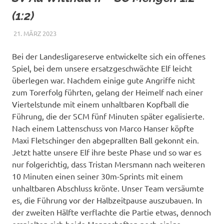
(1:2)
21. MÄRZ 2023
RAPHAEL RIESTERER
ALLGEMEIN
Bei der Landesligareserve entwickelte sich ein offenes
Spiel, bei dem unsere ersatzgeschwächte Elf leicht
überlegen war. Nachdem einige gute Angriffe nicht
zum Torerfolg führten, gelang der Heimelf nach einer
Viertelstunde mit einem unhaltbaren Kopfball die
Führung, die der SCM fünf Minuten später egalisierte.
Nach einem Lattenschuss von Marco Hanser köpfte
Maxi Fletschinger den abgeprallten Ball gekonnt ein.
Jetzt hatte unsere Elf ihre beste Phase und so war es
nur folgerichtig, dass Tristan Mersmann nach weiteren
10 Minuten einen seiner 30m-Sprints mit einem
unhaltbaren Abschluss krönte. Unser Team versäumte
es, die Führung vor der Halbzeitpause auszubauen. In
der zweiten Hälfte verflachte die Partie etwas, dennoch
erspielten sich beide Mannschaften noch einige