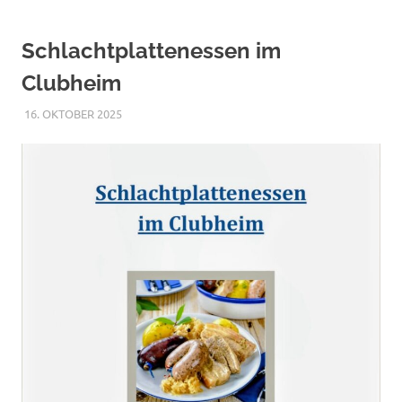
Schlachtplattenessen im
Clubheim
16. OKTOBER 2025
RAPHAEL RIESTERER
ALLGEMEIN