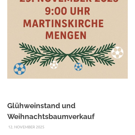
Glühweinstand und
Weihnachtsbaumverkauf
12. NOVEMBER 2025
RAPHAEL RIESTERER
ALLGEMEIN