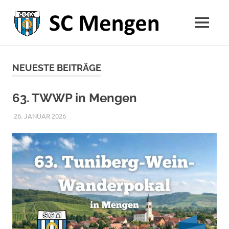
SC
MENÜ
1954
Menge
Zum
Inhalt
NEUESTE BEITRÄGE
springen
63. TWWP in Mengen
26. JANUAR 2026
RAPHAEL RIESTERER
ALLGEMEIN