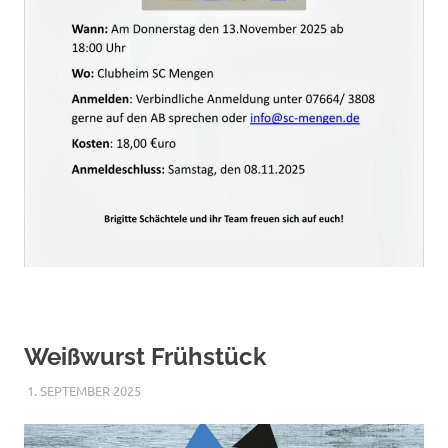
Weißwurst Frühstück
1. SEPTEMBER 2025
RAPHAEL RIESTERER
ALLGEMEIN