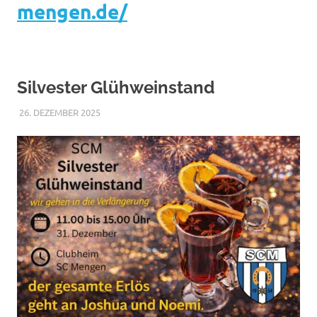
mengen.de/
Silvester Glühweinstand
26. DEZEMBER 2025
RAPHAEL RIESTERER
ALLGEMEIN